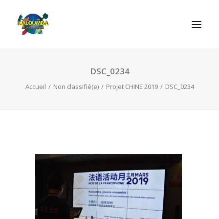
DSC_0234
ACCUEIL
Accueil
Non classifié(e)
Projet CHINE 2019
DSC_0234
L’ASSOCIATION
NOS PRESTATIONS
LES JEUX
LUDOBOX
ACTUALITÉS
CONTACT
RECHERCHE