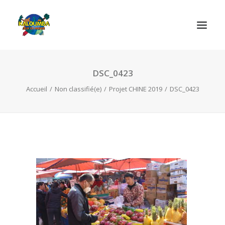
DSC_0423
ACCUEIL
Accueil
Non classifié(e)
Projet CHINE 2019
DSC_0423
L’ASSOCIATION
NOS PRESTATIONS
LES JEUX
LUDOBOX
ACTUALITÉS
CONTACT
RECHERCHE