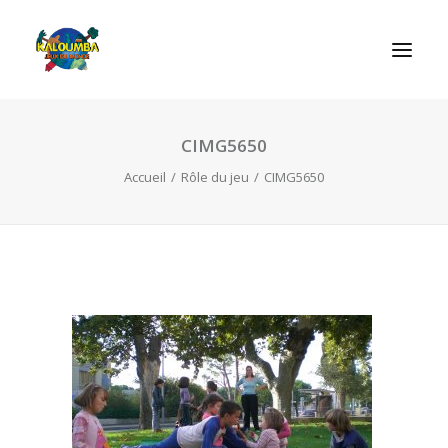
CIMG5650
ACCUEIL
Accueil
Rôle du jeu
CIMG5650
L’ASSOCIATION
NOS PRESTATIONS
LES JEUX
LUDOBOX
ACTUALITÉS
CONTACT
RECHERCHE