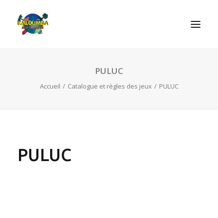
PULUC
ACCUEIL
Accueil
Catalogue et règles des jeux
PULUC
L’ASSOCIATION
NOS PRESTATIONS
LES JEUX
LUDOBOX
PULUC
ACTUALITÉS
CONTACT
RECHERCHE