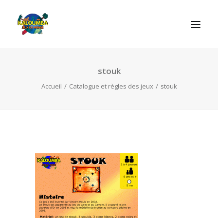
stouk
ACCUEIL
Accueil
Catalogue et règles des jeux
stouk
L’ASSOCIATION
NOS PRESTATIONS
LES JEUX
LUDOBOX
ACTUALITÉS
CONTACT
RECHERCHE