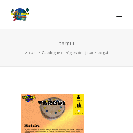
targui
ACCUEIL
Accueil
Catalogue et règles des jeux
targui
L’ASSOCIATION
NOS PRESTATIONS
LES JEUX
LUDOBOX
ACTUALITÉS
CONTACT
RECHERCHE