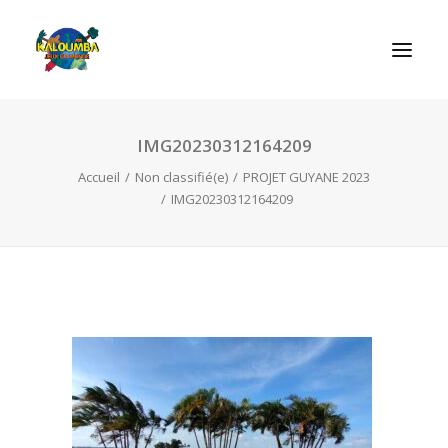
IMG20230312164209
ACCUEIL
Accueil
Non classifié(e)
PROJET GUYANE 2023
L’ASSOCIATION
IMG20230312164209
NOS PRESTATIONS
LES JEUX
LUDOBOX
ACTUALITÉS
CONTACT
RECHERCHE