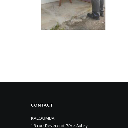
CONTACT
KALOUMBA
16 rue Révérend Père Aubry