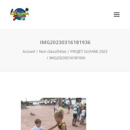
IMG20230316181936
ACCUEIL
Accueil
Non classifié(e)
PROJET GUYANE 2023
L’ASSOCIATION
IMG20230316181936
NOS PRESTATIONS
LES JEUX
LUDOBOX
ACTUALITÉS
CONTACT
RECHERCHE