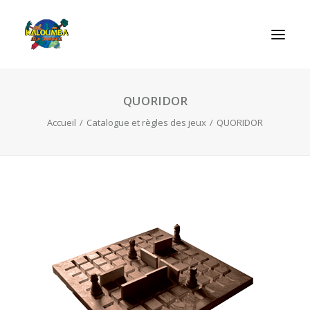
QUORIDOR
ACCUEIL
Accueil
Catalogue et règles des jeux
QUORIDOR
L’ASSOCIATION
NOS PRESTATIONS
LES JEUX
LUDOBOX
ACTUALITÉS
CONTACT
RECHERCHE