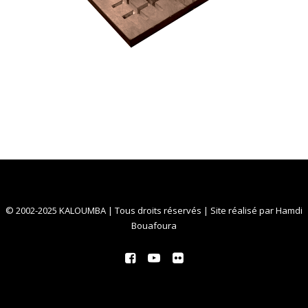
© 2002-2025 KALOUMBA | Tous droits réservés | Site réalisé par
Hamdi
Bouafoura