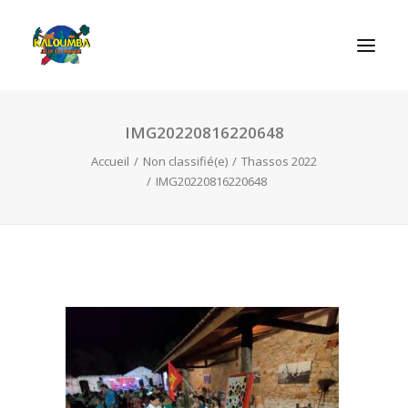
IMG20220816220648
ACCUEIL
Accueil
Non classifié(e)
Thassos 2022
L’ASSOCIATION
IMG20220816220648
NOS PRESTATIONS
LES JEUX
LUDOBOX
ACTUALITÉS
CONTACT
RECHERCHE