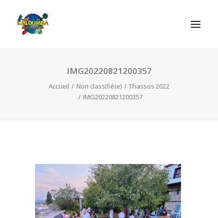
IMG20220821200357
ACCUEIL
Accueil
Non classifié(e)
Thassos 2022
L’ASSOCIATION
IMG20220821200357
NOS PRESTATIONS
LES JEUX
LUDOBOX
ACTUALITÉS
CONTACT
RECHERCHE